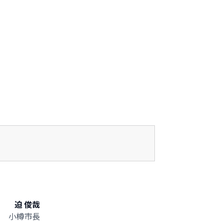
迫 俊哉
小樽市長