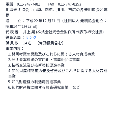
電話：011-747-7481 FAX：011-747-8253
地域発明協会：小樽、函館、旭川、帯広の各発明協会と連
携
設 立 ：平成22 年12 月21 日（社団法人 発明協会創立：
昭和14 年1月23 日)
代 表 者 ：井上 晃 (株式会社光合金製作所 代表取締役社長)
役員名簿 ：
リンク
職 員 数 ：14 名 （常勤役員含む）
事業内容：
1. 発明考案の奨励及びこれらに関する人材育成事業
2. 発明考案成果の実用化・事業化促進事業
3. 技術交流及び技術移転促進事業
4. 知的財産権制度の普及啓発及びこれらに関する人材育成
事業
5. 知的財産権の利活用促進事業
6. 知的財産権に関する調査研究事業 など