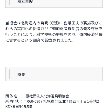
設立目的
当協会は北海道内の発明の奨励、創意工夫の高揚及びこ
れらの実用化の促進並びに知的財産権制度の普及啓発を
行うことにより、科学技術の振興を図り、道内経済発展
に資するという目的 で設立されました。
概要
団 体 名 ：一般社団法人北海道発明協会
所 在 地 ：〒060-0807 札幌市北区北7 条西4 丁目1番地2
KDX札幌ビル5階